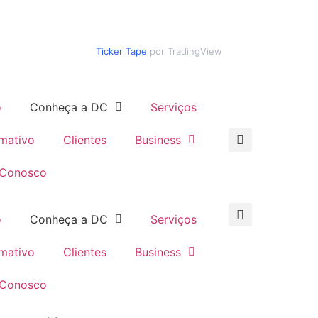
Ticker Tape
por TradingView
o
Conheça a DC
Serviços
rmativo
Clientes
Business
 Conosco
o
Conheça a DC
Serviços
rmativo
Clientes
Business
 Conosco